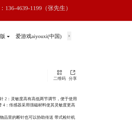
136-4639-1199（张先生）
版
爱游戏aiyouxi(中国)
联系我们
二维码
分享
出断针 2：灵敏度高有高低两节调节，便于使用
警 4：传感器采用强磁材料使其灵敏度更高
物品里的断针也可以协助传送 带式检针机