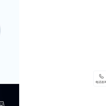
򡂔
电话咨