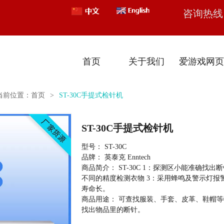
咨询热线：
首页
关于我们
爱游戏网页
当前位置：
首页
>
ST-30C手提式检针机
ST-30C手提式检针机
型号
ST-30C
品牌
英泰克 Enntech
商品简介
ST-30C 1：探测区小能准确找
不同的精度检测衣物 3：采用蜂鸣及警示灯报
寿命长。
商品用途
可查找服装、手套、皮革、鞋帽等
找出物品里的断针。